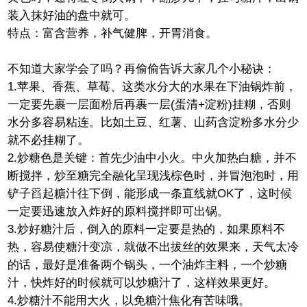
装入抹好油的盘中就可。
特点
：富含营养，补气健脾，开胃消食。
不知道大家学会了吗？再偷偷告诉大家几个小秘诀：
1.苹果、香蕉、草莓、这类水分大的水果在下油锅炸前，
一定要先裹一层面粉后再裹一层(蛋清+淀粉)挂糊，否则
水分多容易粘连。比如土豆、红薯、山药含淀粉多水分少
就不必挂糊了。
2.炒糖色是关键：首先少油中小火。中火加热白糖，并不
断搅拌，炒至糖完全融化呈现浅棕色时，并冒泡泡时，用
铲子舀起糖汁往下倒，能形成一条直线就OK了，这时候
一定要迅速放入炸好的原料搅拌即可出锅。
3.炒好糖汁后，倒入的原料一定要是热的，如果原料不
热，容易使糖汁变凉，就做不出拔丝的效果来，天气太冷
的话，最好是准备两个锅头，一个油炸主料，一个炒糖
汁，快炸好的时候就可以炒糖汁了，这样效果更好。
4.炒糖汁不能用大火，以免糖汁焦化有苦味哦。