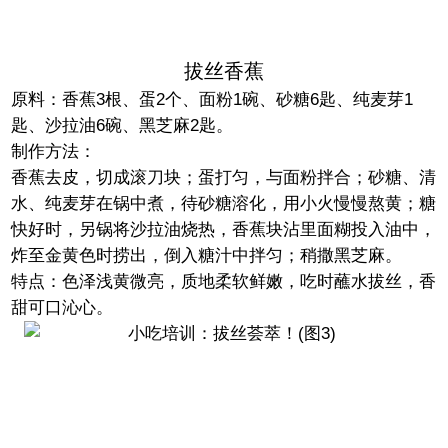
拔丝香蕉
原料
：香蕉3根、蛋2个、面粉1碗、砂糖6匙、纯麦芽1
匙、沙拉油6碗、黑芝麻2匙。
制作方法
：
香蕉去皮，切成滚刀块；蛋打匀，与面粉拌合；砂糖、清
水、纯麦芽在锅中煮，待砂糖溶化，用小火慢慢熬黄；糖
快好时，另锅将沙拉油烧热，香蕉块沾里面糊投入油中，
炸至金黄色时捞出，倒入糖汁中拌匀；稍撒黑芝麻。
特点
：色泽浅黄微亮，质地柔软鲜嫩，吃时蘸水拔丝，香
甜可口沁心。