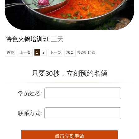
特色火锅培训班
三天
首页
上一页
1
2
下一页
末页
共
2
页
14
条
只要30秒，立刻预约名额
学员姓名:
联系方式:
点击立刻申请