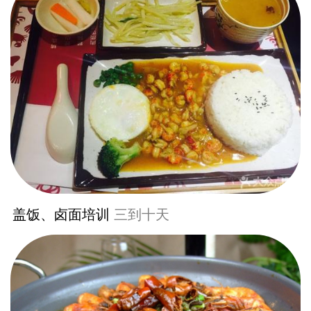
盖饭、卤面培训
三到十天