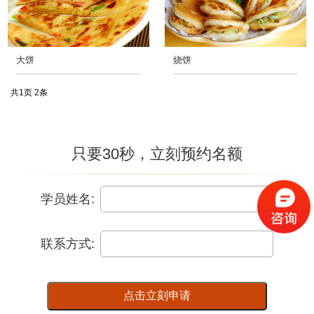
大饼
烧饼
共
1
页
2
条
只要30秒，立刻预约名额
学员姓名:
联系方式:
点击立刻申请