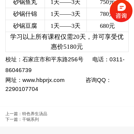
砂锅鱼丸
1
天——3天
750
元
砂锅什锦
1
天——3天
780
元
砂锅豆腐
1
天——3天
680
元
学习以上所有课程仅需20天，并可享受优
惠价5180元
校址：石家庄市和平东路
256
号
电话：
0311-
86046739
网址：
www.hbprjx.com
咨询
QQ
：
2290107704
上一篇：特色养生汤品
下一篇：干锅系列