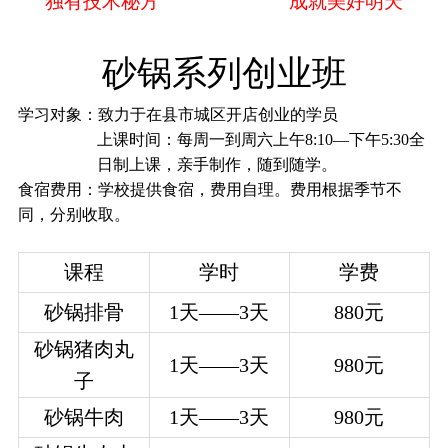
独有技术秘方
成就美好明天
砂锅系列创业班
学习对象：
致力于在县市城区开店创业的学员
上课时间：
每周一到周六上午8:10—下午5:30全
日制上课，亲手制作，随到随学。
食宿费用：
学校提供食宿，费用自理。费用根据季节不
同，分别收取。
课程
学时
学费
砂锅排骨
1
天——3天
880
元
砂锅猪肉丸
1
天——3天
980
元
子
砂锅牛肉
1
天——3天
980
元