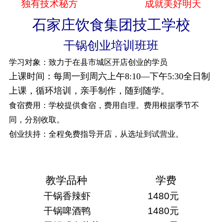
独有技术秘方
成就美好明天
石家庄饮食集团技工学校
干锅创业培训班班
学习对象：
致力于在县市城区开店创业的学员
上课时间：
每周一到周六上午8:10—下午5:30全日制
上课，循环培训，亲手制作，随到随学。
食宿费用：
学校提供食宿，费用自理。费用根据季节不
同，分别收取。
创业扶持：
全程免费指导开店，从选址到试营业。
教学品种
学费
干锅香辣虾
1480
元
干锅啤酒鸭
1480
元