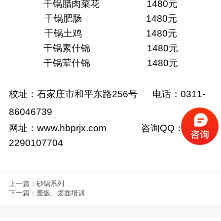
干锅腊肉菜花
1480
元
干锅肥肠
1480
元
干锅土鸡
1480
元
干锅素什锦
1480
元
干锅荤什锦
1480
元
校址：石家庄市和平东路
256
号
电话：
0311-
86046739
网址：
www.hbprjx.com
咨询
QQ
：
2290107704
上一篇：砂锅系列
下一篇：盖饭、卤面培训